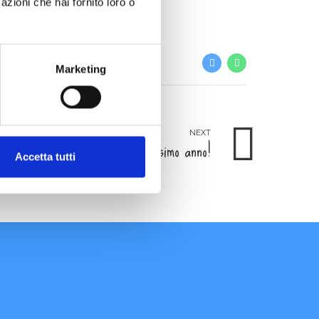
azioni che hai fornito loro o
Marketing
NEXT
age 2025...ci vediamo il prossimo anno!
Accetta tutti