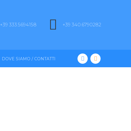
+39 333.5694158
+39 340.6790282
DOVE SIAMO / CONTATTI