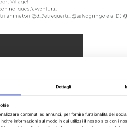
ort Village!
con noi quest’avventura..
tri animatori @d_9etrequarti_ @salvogringo e al DJ @d
Dettagli
ookie
nalizzare contenuti ed annunci, per fornire funzionalità dei socia
inoltre informazioni sul modo in cui utilizzi il nostro sito con i n