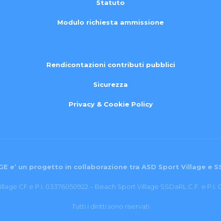
Statuto
Modulo richiesta ammissione
Rendicontazioni contributi pubblici
Sicurezza
Privacy & Cookie Policy
E e’ un progetto in collaborazione tra ASD Sport Village e S
llage CF e P.I. 03376050922 – Beach Sport Village SSDaRL C.F. e P.I
Tutti i diritti sono riservati