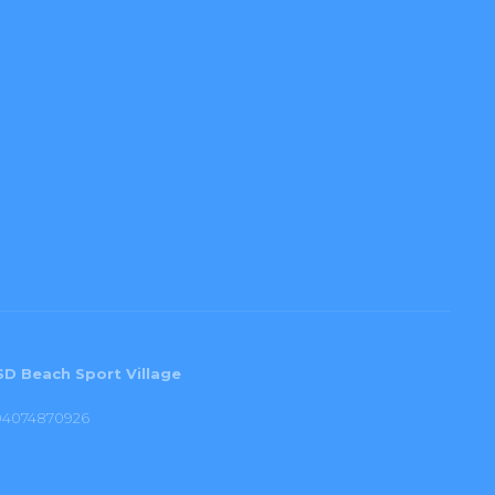
SD Beach Sport Village
. 04074870926