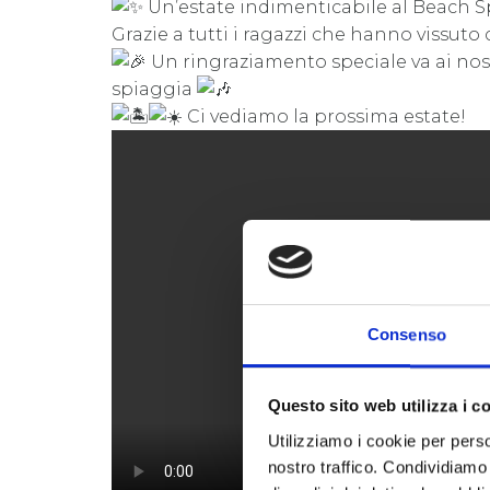
Un’estate indimenticabile al Beach Sp
Grazie a tutti i ragazzi che hanno vissuto 
Un ringraziamento speciale va ai nos
spiaggia
Ci vediamo la prossima estate!
Consenso
Questo sito web utilizza i c
Utilizziamo i cookie per perso
nostro traffico. Condividiamo 