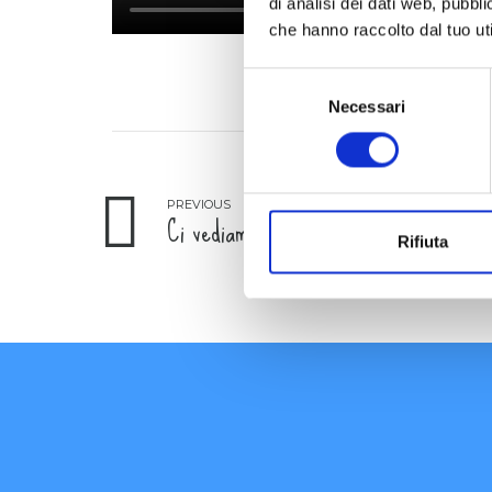
di analisi dei dati web, pubbl
che hanno raccolto dal tuo uti
Selezione
Necessari
del
consenso
PREVIOUS
Ci vediamo il prossimo anno!
Rifiuta