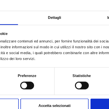
BEACH SPORT VILLAGE
TELEFONO
SSDaRL
+39 333.5694158
+39 340.6790282
Via Ippodromo 4, 09126
Dettagli
Cagliari CA
ookie
nalizzare contenuti ed annunci, per fornire funzionalità dei socia
inoltre informazioni sul modo in cui utilizzi il nostro sito con i n
icità e social media, i quali potrebbero combinarle con altre inform
SEDE ESTIVA
lizzo dei loro servizi.
ngeli” Stabilimento 2 e 3 (quarta e quinta fermata CTM) nella spiag
Stabilimento Esercito di Cagliari (quinta fermata CTM)
Preferenze
Statistiche
Accetta selezionati