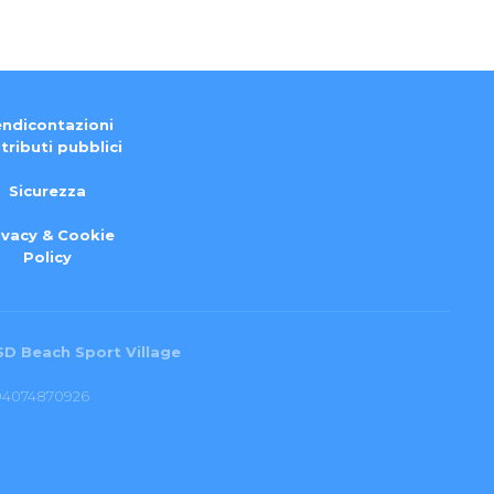
ndicontazioni
tributi pubblici
Sicurezza
ivacy & Cookie
Policy
SD Beach Sport Village
. 04074870926