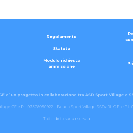
Re
Regolamento
con
Statuto
Modulo richiesta
Pr
ammissione
E e’ un progetto in collaborazione tra ASD Sport Village e S
llage CF e P.I. 03376050922 – Beach Sport Village SSDaRL C.F. e P.I
Tutti i diritti sono riservati