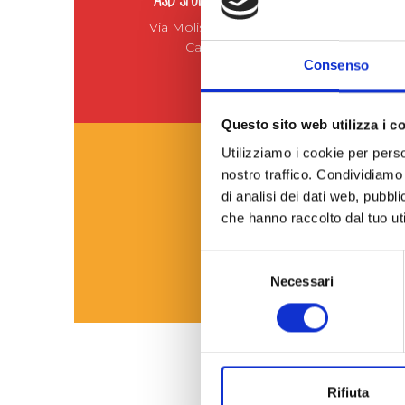
ASD SPORT VILLAGE
Via Molise 6, 09127
Cagliari
Consenso
Questo sito web utilizza i c
Utilizziamo i cookie per perso
nostro traffico. Condividiamo 
di analisi dei dati web, pubbl
che hanno raccolto dal tuo uti
Cooperativa “Golfo degli A
Selezione
Necessari
del
consenso
Rifiuta